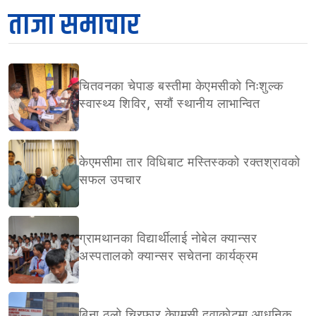
ताजा समाचार
चितवनका चेपाङ बस्तीमा केएमसीको निःशुल्क
स्वास्थ्य शिविर, सयौं स्थानीय लाभान्वित
केएमसीमा तार विधिबाट मस्तिस्कको रक्तश्रावको
सफल उपचार
ग्रामथानका विद्यार्थीलाई नोबेल क्यान्सर
अस्पतालको क्यान्सर सचेतना कार्यक्रम
बिना ठूलो चिरफार केएमसी दुवाकोटमा आधुनिक