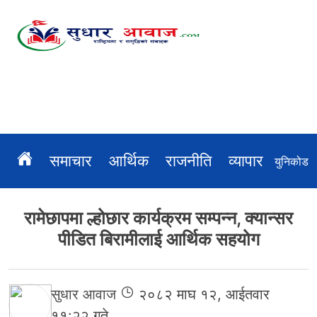
Skip
to
content
समाचार
आर्थिक
राजनीति
व्यापार
अन्तर्रा
युनिकोड
रामेछापमा ल्होछार कार्यक्रम सम्पन्न, क्यान्सर
पीडित बिरामीलाई आर्थिक सहयोग
सुधार आवाज
२०८२ माघ १२, आईतवार
११:२२ गते