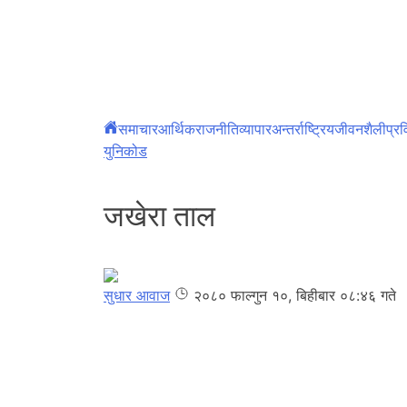
Skip
to
content
समाचार
आर्थिक
राजनीति
व्यापार
अन्तर्राष्ट्रिय
जीवनशैली
प्रव
युनिकोड
जखेरा ताल
सुधार आवाज
२०८० फाल्गुन १०, बिहीबार ०८:४६ गते