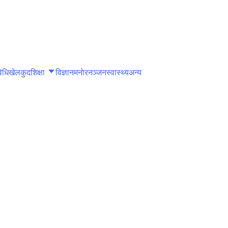
िधि
खेलकुद
शिक्षा
विज्ञान
मनाेरनञ्जन
स्वास्थ्य
अन्य